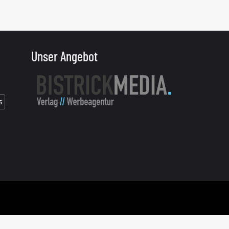
Unser Angebot
s