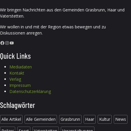
Wir bringen Nachrichten aus den Gemeinden Grasbrunn, Haar und
Vaterstetten.
Wir wollen in und mit der Region etwas bewegen und zu
Diskussionen anregen.
Facebook
Instagram
YouTube
Quick Links
Mediadaten
Kontakt
Verlag
Impressum
Datenschutzerklärung
Schlagwörter
Alle Artikel
Alle Gemeinden
Grasbrunn
Haar
Kultur
News
Polizei
Sport
Vaterstetten
Veranstaltungen