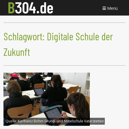
Menü
Schlagwort:
Digitale Schule der
Zukunft
Quelle:
Karlheinz Böhm Grund- und Mittelschule Vaterstetten