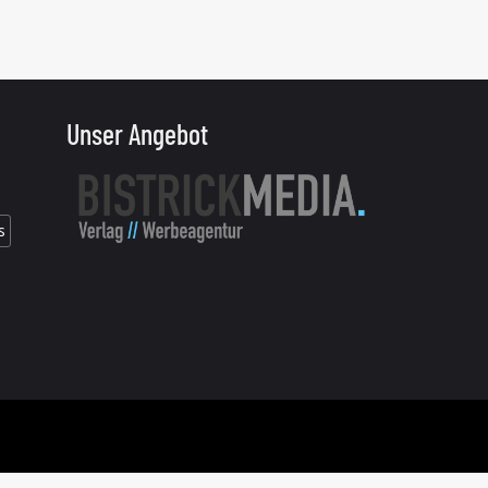
Unser Angebot
s