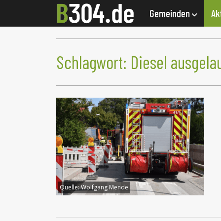
Gemeinden
Ak
Schlagwort:
Diesel ausgela
Quelle:
Wolfgang Mende