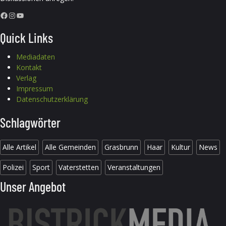
Facebook
Instagram
YouTube
Quick Links
Mediadaten
Kontakt
Verlag
Impressum
Datenschutzerklärung
Schlagwörter
Alle Artikel
Alle Gemeinden
Grasbrunn
Haar
Kultur
News
Polizei
Sport
Vaterstetten
Veranstaltungen
Unser Angebot