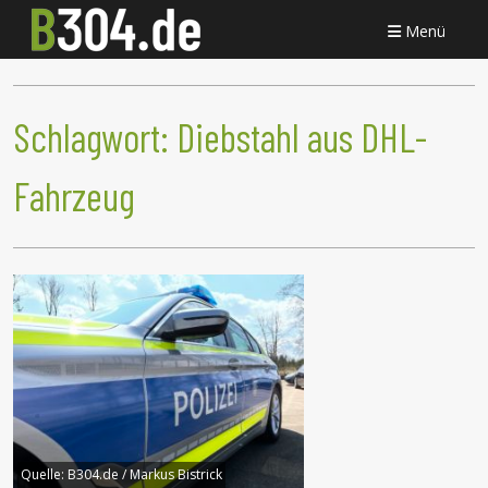
Menü
Schlagwort:
Diebstahl aus DHL-
Fahrzeug
Quelle:
B304.de / Markus Bistrick