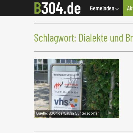
Gemeinden
Ak
Schlagwort:
Dialekte und B
Quelle:
B304.de/Catrin Guntersdorfer