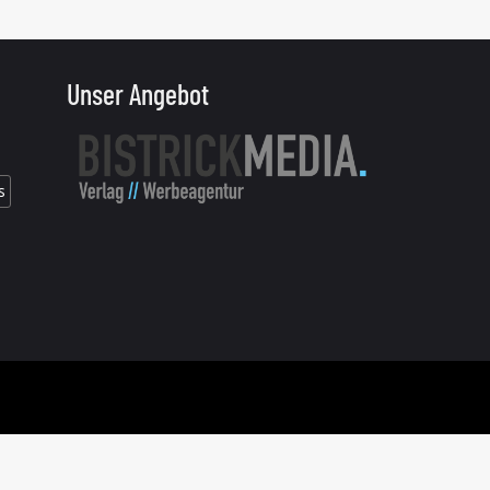
Unser Angebot
s