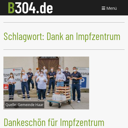
Menü
Schlagwort:
Dank an Impfzentrum
Quelle:
Gemeinde Haar
Dankeschön für Impfzentrum