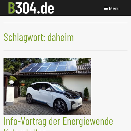
Menü
Schlagwort:
daheim
Info-Vortrag der Energiewende