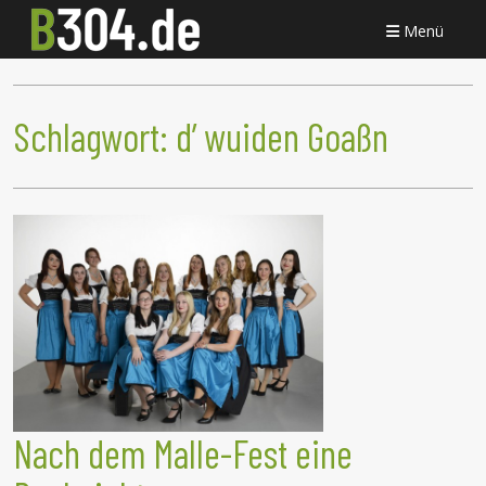
Menü
Schlagwort:
d’ wuiden Goaßn
Nach dem Malle-Fest eine