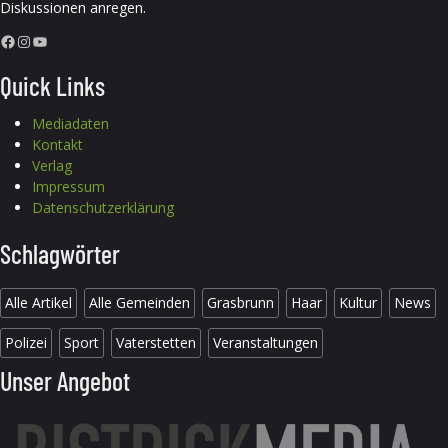
Diskussionen anregen.
Facebook
Instagram
YouTube
Quick Links
Mediadaten
Kontakt
Verlag
Impressum
Datenschutzerklärung
Schlagwörter
Alle Artikel
Alle Gemeinden
Grasbrunn
Haar
Kultur
News
Polizei
Sport
Vaterstetten
Veranstaltungen
Unser Angebot