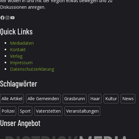
Wir wollen in und mit der Region etwas bewegen und zu
Diskussionen anregen.
Facebook
Instagram
YouTube
Quick Links
Mediadaten
Kontakt
Verlag
Impressum
Datenschutzerklärung
Schlagwörter
Alle Artikel
Alle Gemeinden
Grasbrunn
Haar
Kultur
News
Polizei
Sport
Vaterstetten
Veranstaltungen
Unser Angebot