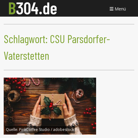
Menü
Schlagwort:
CSU Parsdorfer-
Vaterstetten
Quelle:
PinkCoffee Studio / adobestock