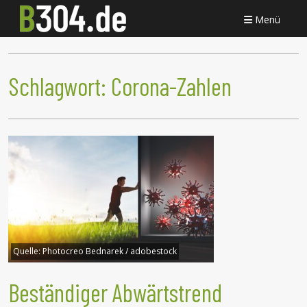
Menü
Schlagwort:
Corona-Zahlen
Quelle:
Photocreo Bednarek / adobestock
Beständiger Abwärtstrend