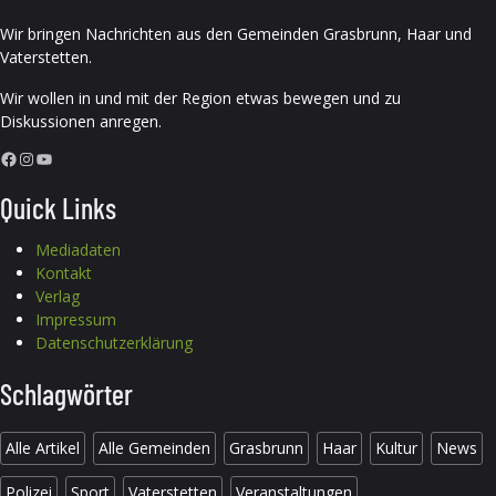
Wir bringen Nachrichten aus den Gemeinden Grasbrunn, Haar und
Vaterstetten.
Wir wollen in und mit der Region etwas bewegen und zu
Diskussionen anregen.
Facebook
Instagram
YouTube
Quick Links
Mediadaten
Kontakt
Verlag
Impressum
Datenschutzerklärung
Schlagwörter
Alle Artikel
Alle Gemeinden
Grasbrunn
Haar
Kultur
News
Polizei
Sport
Vaterstetten
Veranstaltungen