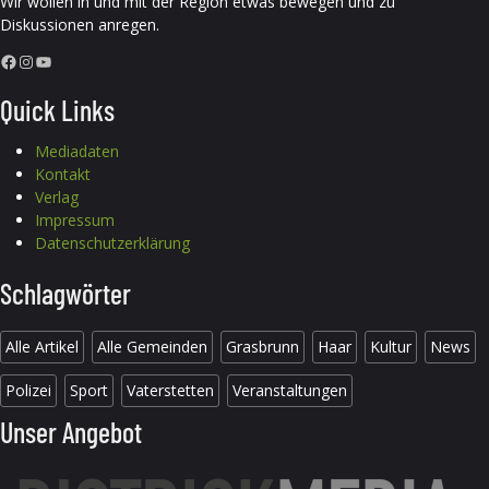
Wir wollen in und mit der Region etwas bewegen und zu
Diskussionen anregen.
Facebook
Instagram
YouTube
Quick Links
Mediadaten
Kontakt
Verlag
Impressum
Datenschutzerklärung
Schlagwörter
Alle Artikel
Alle Gemeinden
Grasbrunn
Haar
Kultur
News
Polizei
Sport
Vaterstetten
Veranstaltungen
Unser Angebot