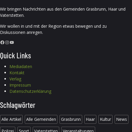
Wir bringen Nachrichten aus den Gemeinden Grasbrunn, Haar und
Vaterstetten.
Wir wollen in und mit der Region etwas bewegen und zu
Diskussionen anregen.
Facebook
Instagram
YouTube
Quick Links
Mediadaten
Kontakt
Verlag
Impressum
Datenschutzerklärung
Schlagwörter
Alle Artikel
Alle Gemeinden
Grasbrunn
Haar
Kultur
News
Polizei
Sport
Vaterstetten
Veranstaltungen