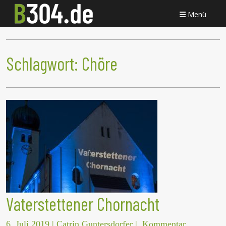
Menü
Schlagwort:
Chöre
Vaterstettener Chornacht
6. Juli 2019
|
Catrin Guntersdorfer
|
Kommentar