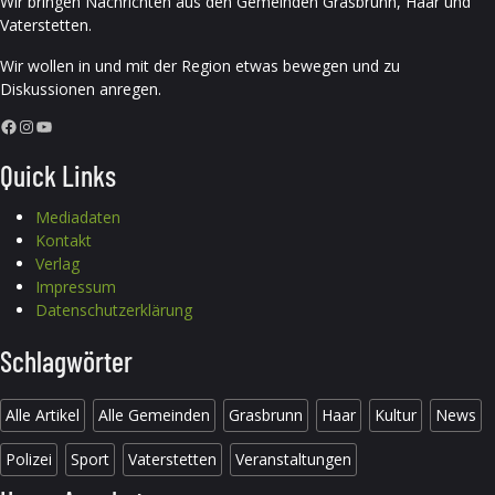
Wir bringen Nachrichten aus den Gemeinden Grasbrunn, Haar und
Vaterstetten.
Wir wollen in und mit der Region etwas bewegen und zu
Diskussionen anregen.
Facebook
Instagram
YouTube
Quick Links
Mediadaten
Kontakt
Verlag
Impressum
Datenschutzerklärung
Schlagwörter
Alle Artikel
Alle Gemeinden
Grasbrunn
Haar
Kultur
News
Polizei
Sport
Vaterstetten
Veranstaltungen