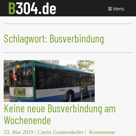
Menü
Schlagwort:
Busverbindung
Keine neue Busverbindung am
Wochenende
23. Mai 2019
|
Catrin Guntersdorfer
|
Kommentar