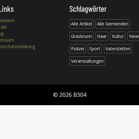
Links
Schlagwörter
iadaten
Alle Artikel
Alle Gemeinden
takt
ag
Grasbrunn
Haar
Kultur
New
ressum
nschutzerklärung
Polizei
Sport
Vaterstetten
Veranstaltungen
© 2026 B304