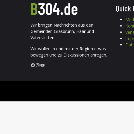
Quick 
Med
Wir bringen Nachrichten aus den
Kon
Gemeinden Grasbrunn, Haar und
Verl
Vaterstetten.
Imp
Date
Wir wollen in und mit der Region etwas
bewegen und zu Diskussionen anregen.
Facebook
Instagram
YouTube