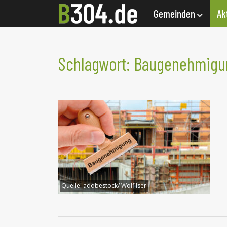
Gemeinden
Ak
Schlagwort:
Baugenehmigu
Quelle:
adobestock/ Wolfilser