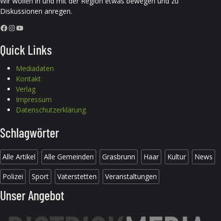
Wir wollen in und mit der Region etwas bewegen und zu
Diskussionen anregen.
Facebook
Instagram
YouTube
Quick Links
Mediadaten
Kontakt
Verlag
Impressum
Datenschutzerklärung
Schlagwörter
Alle Artikel
Alle Gemeinden
Grasbrunn
Haar
Kultur
News
Polizei
Sport
Vaterstetten
Veranstaltungen
Unser Angebot