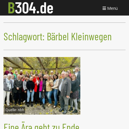
Menü
Schlagwort:
Bärbel Kleinwegen
Quelle:
nbh
Eine Ära geht zu Ende