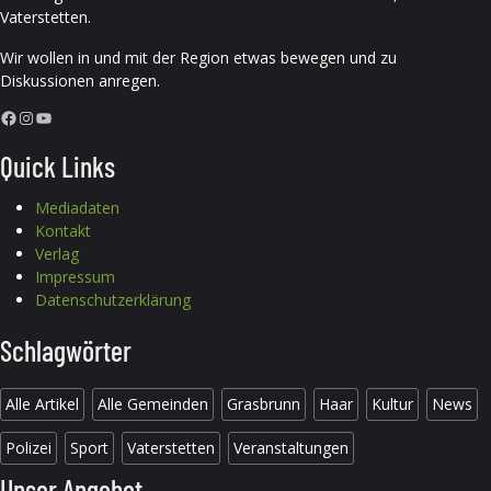
Vaterstetten.
Wir wollen in und mit der Region etwas bewegen und zu
Diskussionen anregen.
Facebook
Instagram
YouTube
Quick Links
Mediadaten
Kontakt
Verlag
Impressum
Datenschutzerklärung
Schlagwörter
Alle Artikel
Alle Gemeinden
Grasbrunn
Haar
Kultur
News
Polizei
Sport
Vaterstetten
Veranstaltungen
Unser Angebot