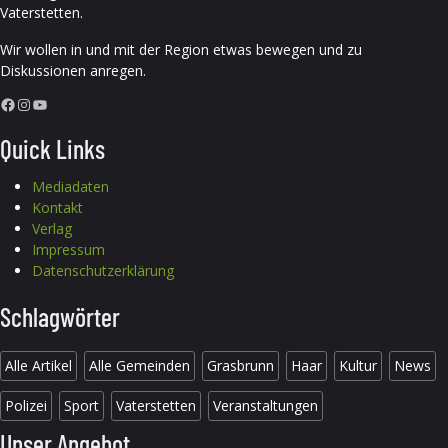
Vaterstetten.
Wir wollen in und mit der Region etwas bewegen und zu
Diskussionen anregen.
Facebook
Instagram
YouTube
Quick Links
Mediadaten
Kontakt
Verlag
Impressum
Datenschutzerklärung
Schlagwörter
Alle Artikel
Alle Gemeinden
Grasbrunn
Haar
Kultur
News
Polizei
Sport
Vaterstetten
Veranstaltungen
Unser Angebot