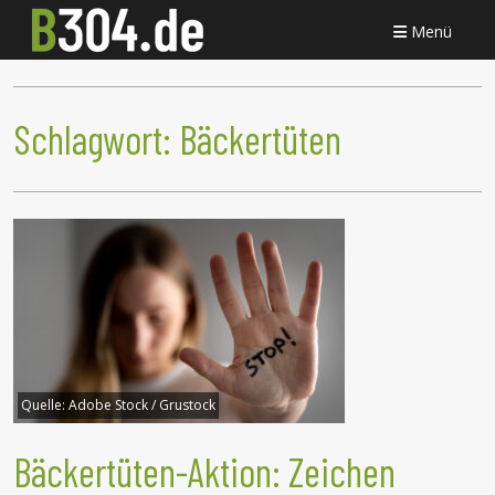
Menü
Schlagwort:
Bäckertüten
Quelle:
Adobe Stock / Grustock
Bäckertüten-Aktion: Zeichen