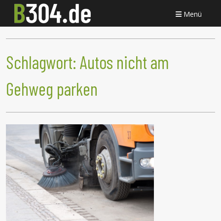
Menü
Schlagwort:
Autos nicht am
Gehweg parken