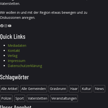
Vaterstetten.
Wir wollen in und mit der Region etwas bewegen und zu
Diskussionen anregen.
Facebook
Instagram
YouTube
Quick Links
Mediadaten
Kontakt
Verlag
Impressum
Datenschutzerklärung
Schlagwörter
Alle Artikel
Alle Gemeinden
Grasbrunn
Haar
Kultur
News
Polizei
Sport
Vaterstetten
Veranstaltungen
Unser Angebot