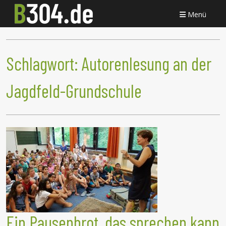
Menü
Schlagwort:
Autorenlesung an der
Jagdfeld-Grundschule
Ein Pausenbrot, das sprechen kann