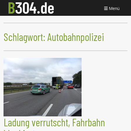
Menü
Schlagwort:
Autobahnpolizei
Ladung verrutscht, Fahrbahn