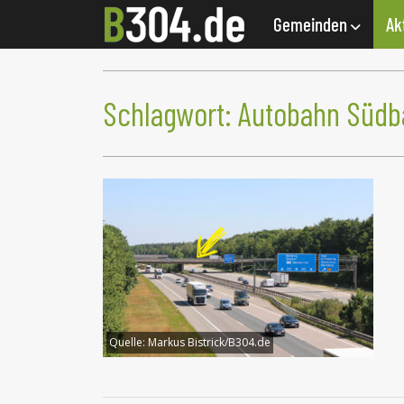
Gemeinden
Ak
Schlagwort:
Autobahn Südb
Quelle:
Markus Bistrick/B304.de