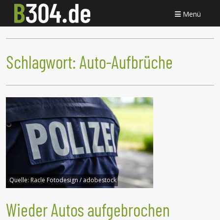
Menü
Schlagwort:
Auto-Aufbrüche
Quelle:
Racle Fotodesign / adobestock
Wieder Autos aufgebrochen