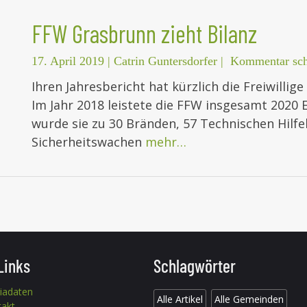
FFW Grasbrunn zieht Bilanz
17. April 2019
|
Catrin Guntersdorfer
|
Kommentar sch
Ihren Jahresbericht hat kürzlich die Freiwillig
Im Jahr 2018 leistete die FFW insgesamt 2020 
wurde sie zu 30 Bränden, 57 Technischen Hilfe
Sicherheitswachen
mehr…
Links
Schlagwörter
iadaten
Alle Artikel
Alle Gemeinden
takt