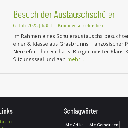
Besuch der Austauschschüler
6. Juli 2023
|
b304
|
Kommentar schreiben
Im Rahmen eines Schüleraustauschs besuchten
einer 8. Klasse aus Grasbrunns französischer
Neukeferloher Rathaus. Bürgermeister Klaus K
Sitzungssaal und gab
mehr…
Links
Schlagwörter
iadaten
Alle Artikel
Alle Gemeinden
takt