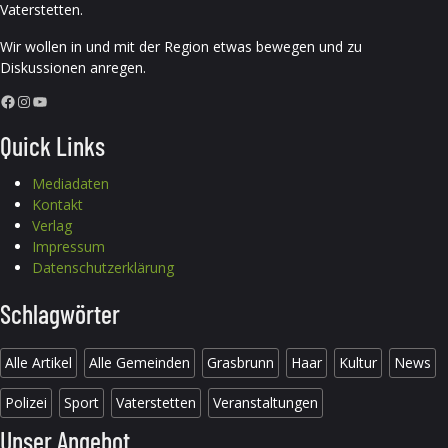
Vaterstetten.
Wir wollen in und mit der Region etwas bewegen und zu
Diskussionen anregen.
Facebook
Instagram
YouTube
Quick Links
Mediadaten
Kontakt
Verlag
Impressum
Datenschutzerklärung
Schlagwörter
Alle Artikel
Alle Gemeinden
Grasbrunn
Haar
Kultur
News
Polizei
Sport
Vaterstetten
Veranstaltungen
Unser Angebot