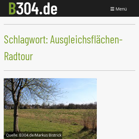
Menü
Schlagwort:
Ausgleichsflächen-
Radtour
Quelle:
B304.de/Markus Bistrick