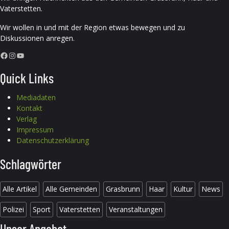
Vaterstetten.
Wir wollen in und mit der Region etwas bewegen und zu
Diskussionen anregen.
Facebook
Instagram
YouTube
Quick Links
Mediadaten
Kontakt
Verlag
Impressum
Datenschutzerklärung
Schlagwörter
Alle Artikel
Alle Gemeinden
Grasbrunn
Haar
Kultur
News
Polizei
Sport
Vaterstetten
Veranstaltungen
Unser Angebot