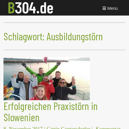
Menü
Schlagwort:
Ausbildungstörn
Erfolgreichen Praxistörn in
Slowenien
8. November 2017
|
Catrin Guntersdorfer
|
Kommentar