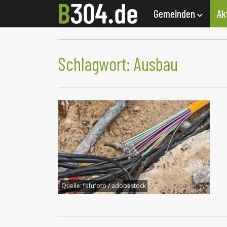
Gemeinden
Ak
Schlagwort:
Ausbau
Quelle:
fefufoto / adobestock