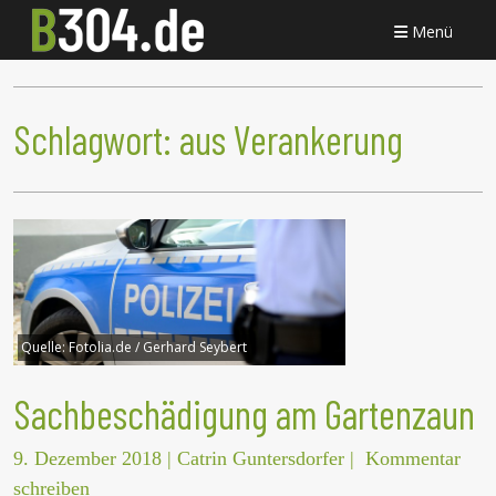
Menü
Schlagwort:
aus Verankerung
Quelle:
Fotolia.de / Gerhard Seybert
Sachbeschädigung am Gartenzaun
9. Dezember 2018
|
Catrin Guntersdorfer
|
Kommentar
schreiben