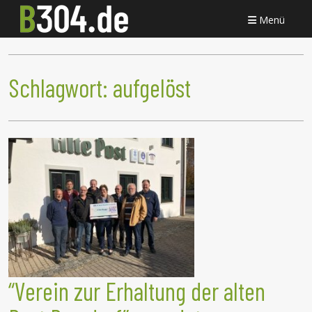
Menü
Schlagwort:
aufgelöst
“Verein zur Erhaltung der alten