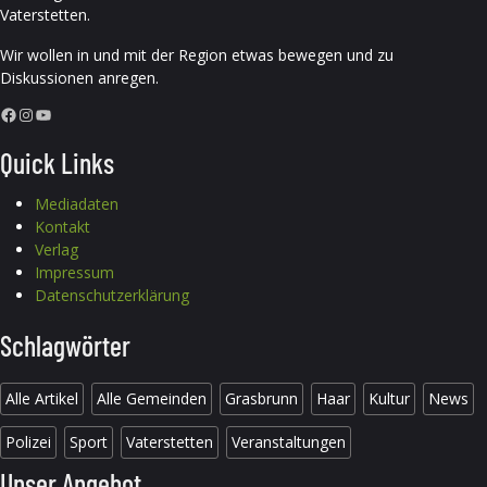
Vaterstetten.
Wir wollen in und mit der Region etwas bewegen und zu
Diskussionen anregen.
Facebook
Instagram
YouTube
Quick Links
Mediadaten
Kontakt
Verlag
Impressum
Datenschutzerklärung
Schlagwörter
Alle Artikel
Alle Gemeinden
Grasbrunn
Haar
Kultur
News
Polizei
Sport
Vaterstetten
Veranstaltungen
Unser Angebot