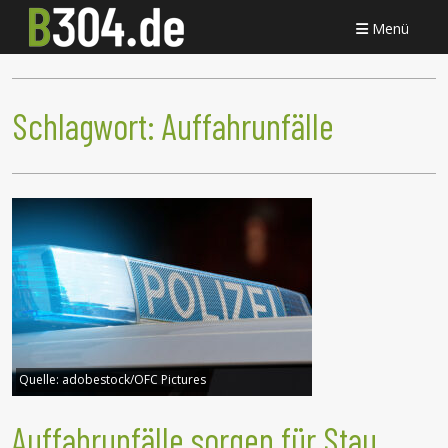
Menü
Schlagwort:
Auffahrunfälle
Quelle:
adobestock/OFC Pictures
Auffahrunfälle sorgen für Stau