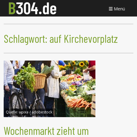
Menü
Schlagwort:
auf Kirchevorplatz
Quelle:
upixa / adobestock
Wochenmarkt zieht um