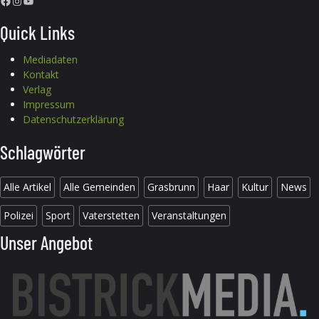
Facebook
Instagram
YouTube
Quick Links
Mediadaten
Kontakt
Verlag
Impressum
Datenschutzerklärung
Schlagwörter
Alle Artikel
Alle Gemeinden
Grasbrunn
Haar
Kultur
News
Polizei
Sport
Vaterstetten
Veranstaltungen
Unser Angebot