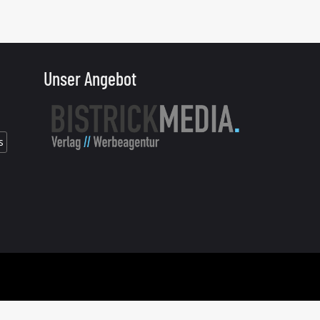
Unser Angebot
s