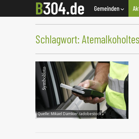
Gemeinden
Ak
Schlagwort:
Atemalkoholtes
Quelle:
Mikael Damkier /adobestock