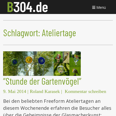
Menü
Schlagwort:
Ateliertage
“Stunde der Gartenvögel”
9. Mai 2014
|
Roland Karasek
|
Kommentar schreiben
Bei den beliebten Freeform Ateliertagen an
diesem Wochenende erfahren die Besucher alles
über die Geheimnisse der Glasmacherkunst: