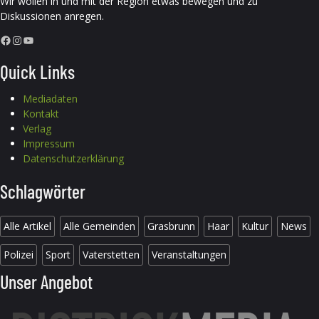
Wir wollen in und mit der Region etwas bewegen und zu
Diskussionen anregen.
Facebook
Instagram
YouTube
Quick Links
Mediadaten
Kontakt
Verlag
Impressum
Datenschutzerklärung
Schlagwörter
Alle Artikel
Alle Gemeinden
Grasbrunn
Haar
Kultur
News
Polizei
Sport
Vaterstetten
Veranstaltungen
Unser Angebot