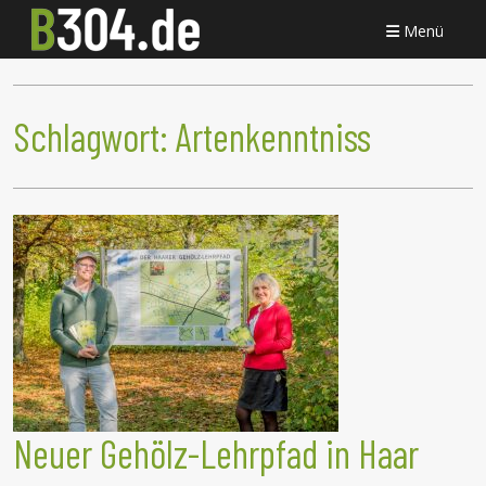
Menü
Schlagwort:
Artenkenntniss
Neuer Gehölz-Lehrpfad in Haar