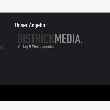
Unser Angebot
s