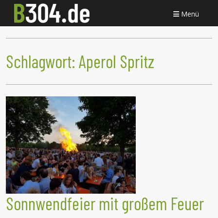
Menü
Schlagwort:
Aperol Spritz
Sonnwendfeier mit großem Feuer