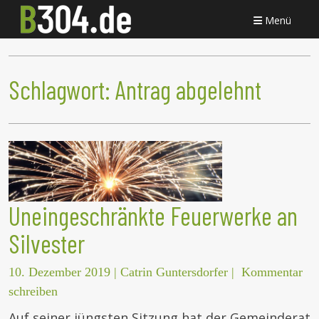
Menü
Schlagwort:
Antrag abgelehnt
Uneingeschränkte Feuerwerke an
Silvester
10. Dezember 2019
|
Catrin Guntersdorfer
|
Kommentar
schreiben
Auf seiner jüngsten Sitzung hat der Gemeinderat