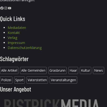
Facebook
Instagram
YouTube
Quick Links
Mediadaten
Kontakt
Verlag
Impressum
Datenschutzerklärung
Schlagwörter
Alle Artikel
Alle Gemeinden
Grasbrunn
Haar
Kultur
News
Polizei
Sport
Vaterstetten
Veranstaltungen
Unser Angebot