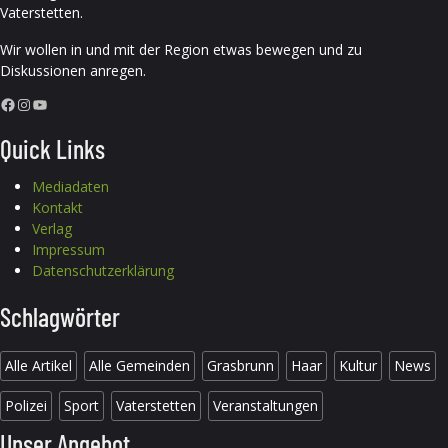
Vaterstetten.
Wir wollen in und mit der Region etwas bewegen und zu
Diskussionen anregen.
Facebook
Instagram
YouTube
Quick Links
Mediadaten
Kontakt
Verlag
Impressum
Datenschutzerklärung
Schlagwörter
Alle Artikel
Alle Gemeinden
Grasbrunn
Haar
Kultur
News
Polizei
Sport
Vaterstetten
Veranstaltungen
Unser Angebot