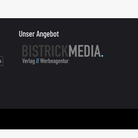
Unser Angebot
s