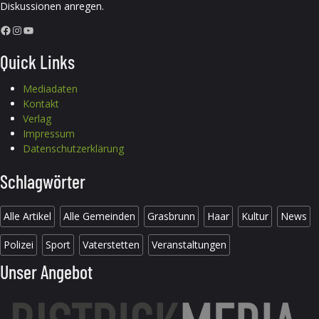
Diskussionen anregen.
Facebook
Instagram
YouTube
Quick Links
Mediadaten
Kontakt
Verlag
Impressum
Datenschutzerklärung
Schlagwörter
Alle Artikel
Alle Gemeinden
Grasbrunn
Haar
Kultur
News
Polizei
Sport
Vaterstetten
Veranstaltungen
Unser Angebot