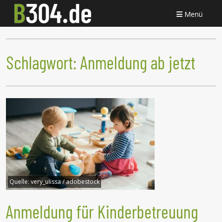
Menü
Schlagwort:
Anmeldung ab jetzt
Quelle:
very_ulissa / adobestock
Anmeldung für Kinderbetreuung